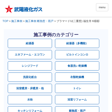
menu
TOP
>
施工事例
>
施工事例 断熱窓・雨戸
>
プラマードU(二重窓) 福生市 K様邸
施工事例のカテゴリー
給湯器
給湯器（多機能）
エネファーム・エコワン
ビルトインコンロ
レンジフード
食器洗い乾燥機
洗面化粧台
衣類乾燥機
浴室暖房・床暖房・他
トイレ
水栓
浴室リフォーム
キッチンリフォーム
断熱窓・雨戸