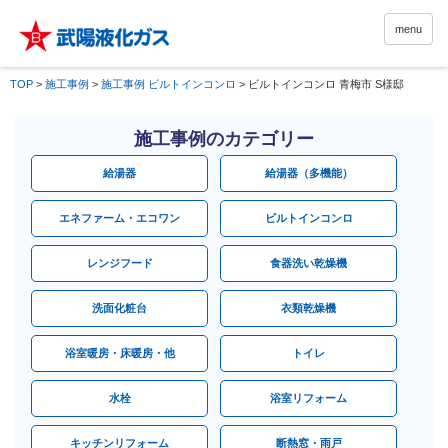
menu
TOP
>
施工事例
>
施工事例 ビルトインコンロ
>
ビルトインコンロ 青梅市 S様邸
施工事例のカテゴリー
給湯器
給湯器（多機能）
エネファーム・エコワン
ビルトインコンロ
レンジフード
食器洗い乾燥機
洗面化粧台
衣類乾燥機
浴室暖房・床暖房・他
トイレ
水栓
浴室リフォーム
キッチンリフォーム
断熱窓・雨戸