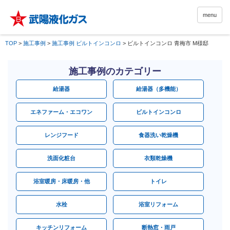
menu
TOP
>
施工事例
>
施工事例 ビルトインコンロ
>
ビルトインコンロ 青梅市 M様邸
施工事例のカテゴリー
給湯器
給湯器（多機能）
エネファーム・エコワン
ビルトインコンロ
レンジフード
食器洗い乾燥機
洗面化粧台
衣類乾燥機
浴室暖房・床暖房・他
トイレ
水栓
浴室リフォーム
キッチンリフォーム
断熱窓・雨戸