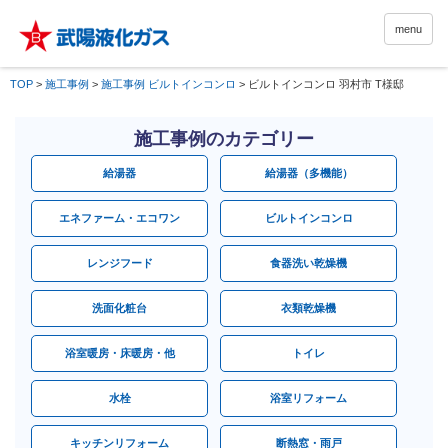
menu
TOP
>
施工事例
>
施工事例 ビルトインコンロ
>
ビルトインコンロ 羽村市 T様邸
施工事例のカテゴリー
給湯器
給湯器（多機能）
エネファーム・エコワン
ビルトインコンロ
レンジフード
食器洗い乾燥機
洗面化粧台
衣類乾燥機
浴室暖房・床暖房・他
トイレ
水栓
浴室リフォーム
キッチンリフォーム
断熱窓・雨戸