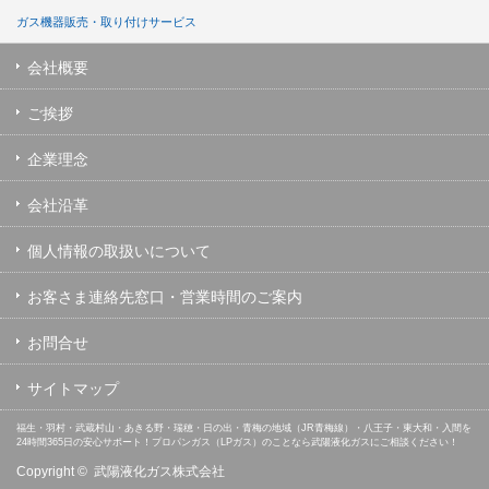
ガス機器販売・取り付けサービス
会社概要
ご挨拶
企業理念
会社沿革
個人情報の取扱いについて
お客さま連絡先窓口・営業時間のご案内
お問合せ
サイトマップ
福生・羽村・武蔵村山・あきる野・瑞穂・日の出・青梅の地域（JR青梅線）・八王子・東大和・入間を
24時間365日の安心サポート！プロパンガス（LPガス）のことなら武陽液化ガスにご相談ください！
Copyright ©
武陽液化ガス株式会社