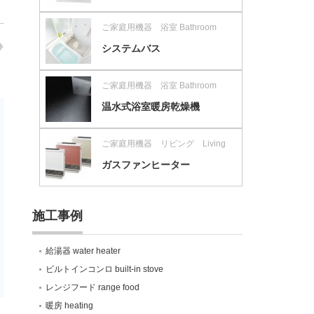
ご家庭用機器 浴室 Bathroom
システムバス
ご家庭用機器 浴室 Bathroom
温水式浴室暖房乾燥機
ご家庭用機器 リビング Living
ガスファンヒーター
施工事例
給湯器 water heater
ビルトインコンロ built-in stove
レンジフード range food
暖房 heating