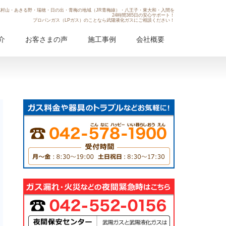
村山・あきる野・瑞穂・日の出・青梅の地域（JR青梅線）・八王子・東大和・入間を
24時間365日の安心サポート！
プロパンガス（LPガス）のことなら武陽液化ガスにご相談ください！
介
お客さまの声
施工事例
会社概要