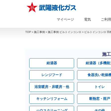
マイページ
電気
ご利
TOP
>
施工事例
>
施工事例 ビルトインコンロ
>
ビルトインコンロ 羽村
施工
給湯器
給湯器（多機能
レンジフード
食器洗い乾燥
浴室暖房・床暖房・他
トイレ
キッチンリフォーム
断熱窓・雨戸
ハウスクリーニング
その他