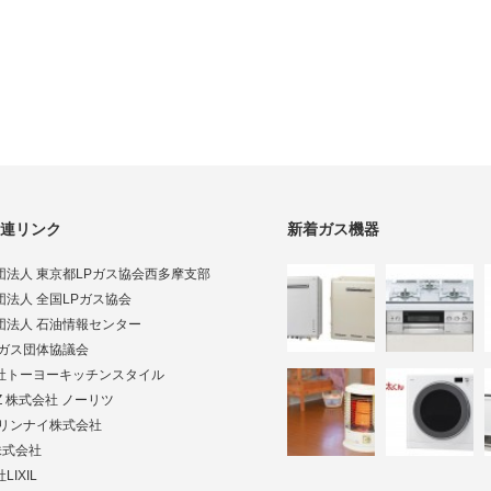
連リンク
新着ガス機器
団法人 東京都LPガス協会西多摩支部
団法人 全国LPガス協会
団法人 石油情報センター
Pガス団体協議会
社トーヨーキッチンスタイル
TZ 株式会社 ノーリツ
ai リンナイ株式会社
株式会社
LIXIL