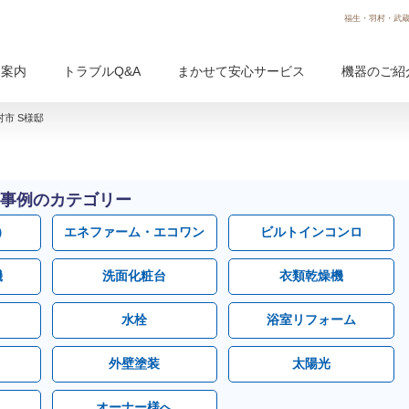
福生・羽村・武蔵
用案内
トラブルQ&A
まかせて安心サービス
機器のご紹
市 S様邸
事例のカテゴリー
）
エネファーム・エコワン
ビルトインコンロ
機
洗面化粧台
衣類乾燥機
水栓
浴室リフォーム
外壁塗装
太陽光
オーナー様へ