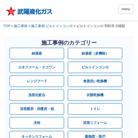
menu
TOP
>
施工事例
>
施工事例 ビルトインコンロ
>
ビルトインコンロ 羽村市 O様邸
施工事例のカテゴリー
給湯器
給湯器（多機能）
エネファーム・エコワン
ビルトインコンロ
レンジフード
食器洗い乾燥機
洗面化粧台
衣類乾燥機
浴室暖房・床暖房・他
トイレ
水栓
浴室リフォーム
キッチンリフォーム
断熱窓・雨戸