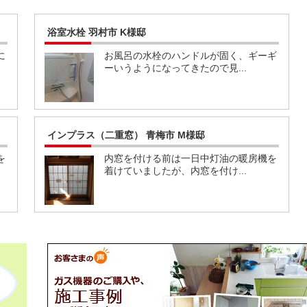
浴室水栓 羽村市 K様邸
に
お風呂の水栓のハンドルが固く、ギーギ
ーいうようになってきたので見...
インプラス（二重窓） 青梅市 M様邸
を
内窓を付ける前は一日中灯油の暖房機を
着けていましたが、内窓を付け...