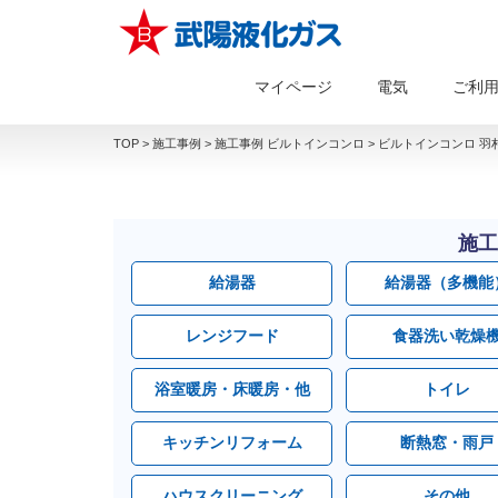
マイページ
電気
ご利
TOP
>
施工事例
>
施工事例 ビルトインコンロ
>
ビルトインコンロ 羽村
施工
給湯器
給湯器（多機能
レンジフード
食器洗い乾燥
浴室暖房・床暖房・他
トイレ
キッチンリフォーム
断熱窓・雨戸
ハウスクリーニング
その他