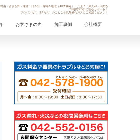
村山・あきる野・瑞穂・日の出・青梅の地域（JR青梅線）・八王子・東大和・入間を
24時間365日の安心サポート！
プロパンガス（LPガス）のことなら武陽液化ガスにご相談ください！
介
お客さまの声
施工事例
会社概要