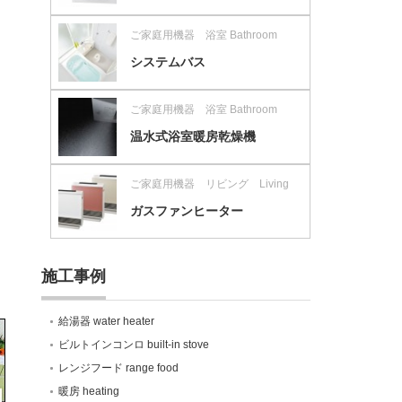
ご家庭用機器 浴室 Bathroom
システムバス
ご家庭用機器 浴室 Bathroom
温水式浴室暖房乾燥機
ご家庭用機器 リビング Living
ガスファンヒーター
施工事例
給湯器 water heater
ビルトインコンロ built-in stove
レンジフード range food
暖房 heating