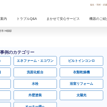
福生・羽村・武蔵
用案内
トラブルQ&A
まかせて安心サービス
機器のご紹
市 H様邸
事例のカテゴリー
）
エネファーム・エコワン
ビルトインコンロ
機
洗面化粧台
衣類乾燥機
水栓
浴室リフォーム
外壁塗装
太陽光
オーナー様へ