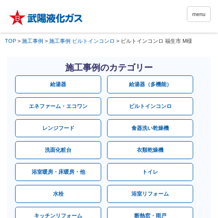
menu
TOP
>
施工事例
>
施工事例 ビルトインコンロ
>
ビルトインコンロ 福生市 M様
施工事例のカテゴリー
給湯器
給湯器（多機能）
エネファーム・エコワン
ビルトインコンロ
レンジフード
食器洗い乾燥機
洗面化粧台
衣類乾燥機
浴室暖房・床暖房・他
トイレ
水栓
浴室リフォーム
キッチンリフォーム
断熱窓・雨戸