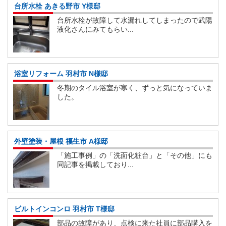
台所水栓 あきる野市 Y様邸
台所水栓が故障して水漏れしてしまったので武陽
液化さんにみてもらい...
浴室リフォーム 羽村市 N様邸
冬期のタイル浴室が寒く、ずっと気になっていま
した。
外壁塗装・屋根 福生市 A様邸
「施工事例」の「洗面化粧台」と「その他」にも
同記事を掲載しており...
ビルトインコンロ 羽村市 T様邸
部品の故障があり、点検に来た社員に部品購入を