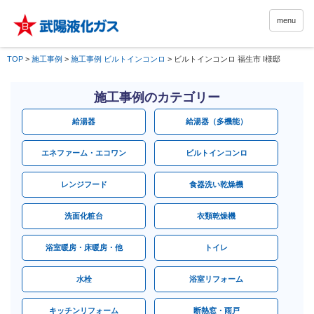
menu
TOP
>
施工事例
>
施工事例 ビルトインコンロ
>
ビルトインコンロ 福生市 I様邸
施工事例のカテゴリー
給湯器
給湯器（多機能）
エネファーム・エコワン
ビルトインコンロ
レンジフード
食器洗い乾燥機
洗面化粧台
衣類乾燥機
浴室暖房・床暖房・他
トイレ
水栓
浴室リフォーム
キッチンリフォーム
断熱窓・雨戸