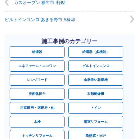
ガスオーブン 福生市 I様邸
ビルトインコンロ あきる野市 S様邸
施工事例のカテゴリー
給湯器
給湯器（多機能）
エネファーム・エコワン
ビルトインコンロ
レンジフード
食器洗い乾燥機
洗面化粧台
衣類乾燥機
浴室暖房・床暖房・他
トイレ
水栓
浴室リフォーム
キッチンリフォーム
断熱窓・雨戸