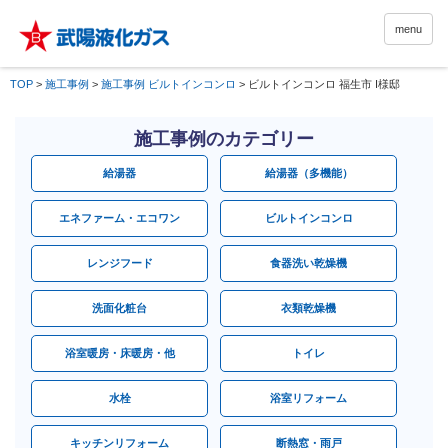
menu
TOP
>
施工事例
>
施工事例 ビルトインコンロ
>
ビルトインコンロ 福生市 I様邸
施工事例のカテゴリー
給湯器
給湯器（多機能）
エネファーム・エコワン
ビルトインコンロ
レンジフード
食器洗い乾燥機
洗面化粧台
衣類乾燥機
浴室暖房・床暖房・他
トイレ
水栓
浴室リフォーム
キッチンリフォーム
断熱窓・雨戸