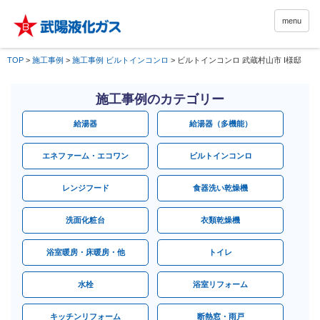
menu
TOP
>
施工事例
>
施工事例 ビルトインコンロ
>
ビルトインコンロ 武蔵村山市 I様邸
施工事例のカテゴリー
給湯器
給湯器（多機能）
エネファーム・エコワン
ビルトインコンロ
レンジフード
食器洗い乾燥機
洗面化粧台
衣類乾燥機
浴室暖房・床暖房・他
トイレ
水栓
浴室リフォーム
キッチンリフォーム
断熱窓・雨戸