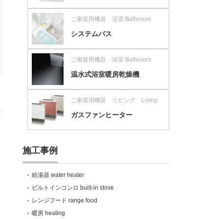
ご家庭用機器 浴室 Bathroom
システムバス
ご家庭用機器 浴室 Bathroom
温水式浴室暖房乾燥機
ご家庭用機器 リビング Living
ガスファンヒーター
施工事例
給湯器 water heater
ビルトインコンロ built-in stove
レンジフード range food
暖房 heating