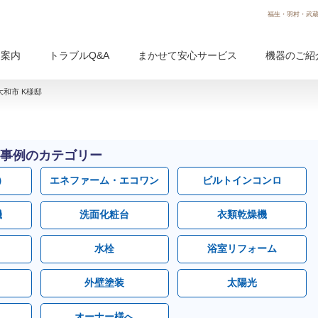
福生・羽村・武蔵
用案内
トラブルQ&A
まかせて安心サービス
機器のご紹
大和市 K様邸
事例のカテゴリー
）
エネファーム・エコワン
ビルトインコンロ
機
洗面化粧台
衣類乾燥機
水栓
浴室リフォーム
外壁塗装
太陽光
オーナー様へ