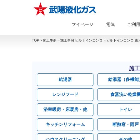
マイページ
電気
ご利
TOP
>
施工事例
>
施工事例 ビルトインコンロ
>
ビルトインコンロ 東
施工
給湯器
給湯器（多機能
レンジフード
食器洗い乾燥
浴室暖房・床暖房・他
トイレ
キッチンリフォーム
断熱窓・雨戸
ハウスクリーニング
その他