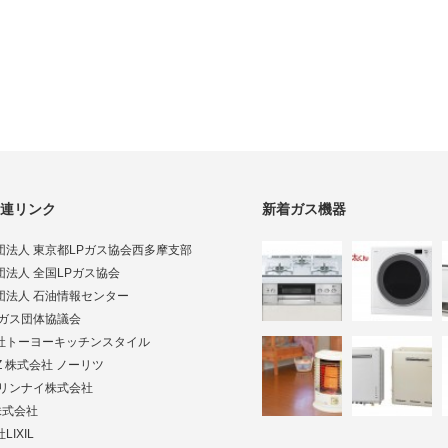
連リンク
新着ガス機器
団法人 東京都LPガス協会西多摩支部
団法人 全国LPガス協会
団法人 石油情報センター
Pガス団体協議会
社トーヨーキッチンスタイル
TZ 株式会社 ノーリツ
ai リンナイ株式会社
株式会社
LIXIL