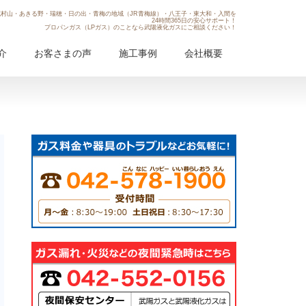
村山・あきる野・瑞穂・日の出・青梅の地域（JR青梅線）・八王子・東大和・入間を
24時間365日の安心サポート！
プロパンガス（LPガス）のことなら武陽液化ガスにご相談ください！
介
お客さまの声
施工事例
会社概要