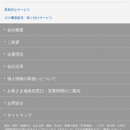
真面目なサービス
ガス機器販売・取り付けサービス
会社概要
ご挨拶
企業理念
会社沿革
個人情報の取扱いについて
お客さま連絡先窓口・営業時間のご案内
お問合せ
サイトマップ
福生・羽村・武蔵村山・あきる野・瑞穂・日の出・青梅の地域（JR青梅線）・八王子・東大和・入間を
24時間365日の安心サポート！プロパンガス（LPガス）のことなら武陽液化ガスにご相談ください！