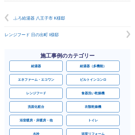
ふろ給湯器 八王子市 K様邸
レンジフード 日の出町 I様邸
施工事例のカテゴリー
給湯器
給湯器（多機能）
エネファーム・エコワン
ビルトインコンロ
レンジフード
食器洗い乾燥機
洗面化粧台
衣類乾燥機
浴室暖房・床暖房・他
トイレ
水栓
浴室リフォーム