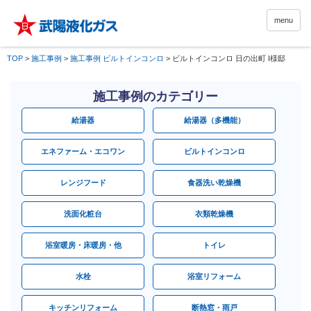
menu
TOP
>
施工事例
>
施工事例 ビルトインコンロ
>
ビルトインコンロ 日の出町 I様邸
施工事例のカテゴリー
給湯器
給湯器（多機能）
エネファーム・エコワン
ビルトインコンロ
レンジフード
食器洗い乾燥機
洗面化粧台
衣類乾燥機
浴室暖房・床暖房・他
トイレ
水栓
浴室リフォーム
キッチンリフォーム
断熱窓・雨戸