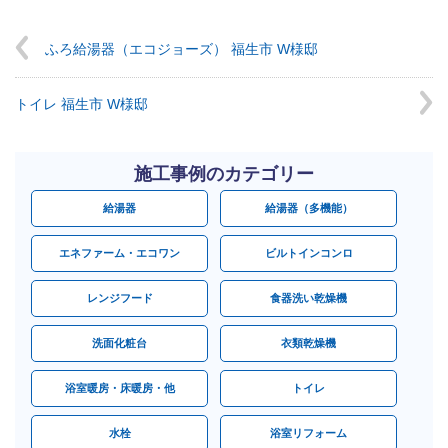
ふろ給湯器（エコジョーズ） 福生市 W様邸
トイレ 福生市 W様邸
施工事例のカテゴリー
給湯器
給湯器（多機能）
エネファーム・エコワン
ビルトインコンロ
レンジフード
食器洗い乾燥機
洗面化粧台
衣類乾燥機
浴室暖房・床暖房・他
トイレ
水栓
浴室リフォーム