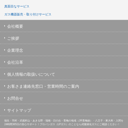
真面目なサービス
ガス機器販売・取り付けサービス
会社概要
ご挨拶
企業理念
会社沿革
個人情報の取扱いについて
お客さま連絡先窓口・営業時間のご案内
お問合せ
サイトマップ
福生・羽村・武蔵村山・あきる野・瑞穂・日の出・青梅の地域（JR青梅線）・八王子・東大和・入間を
24時間365日の安心サポート！プロパンガス（LPガス）のことなら武陽液化ガスにご相談ください！