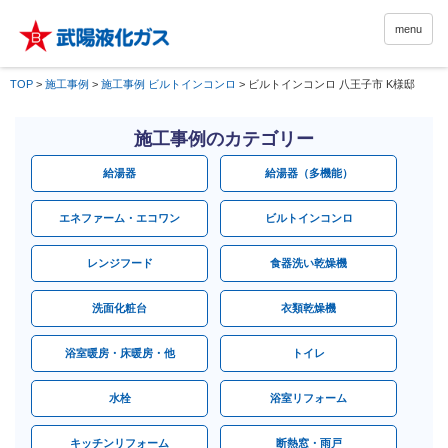
menu
TOP
>
施工事例
>
施工事例 ビルトインコンロ
>
ビルトインコンロ 八王子市 K様邸
施工事例のカテゴリー
給湯器
給湯器（多機能）
エネファーム・エコワン
ビルトインコンロ
レンジフード
食器洗い乾燥機
洗面化粧台
衣類乾燥機
浴室暖房・床暖房・他
トイレ
水栓
浴室リフォーム
キッチンリフォーム
断熱窓・雨戸