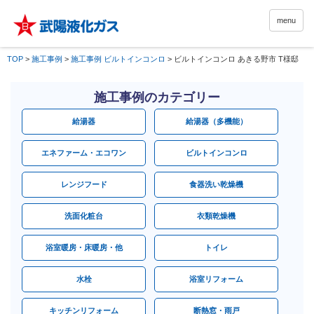
menu
TOP
>
施工事例
>
施工事例 ビルトインコンロ
>
ビルトインコンロ あきる野市 T様邸
施工事例のカテゴリー
給湯器
給湯器（多機能）
エネファーム・エコワン
ビルトインコンロ
レンジフード
食器洗い乾燥機
洗面化粧台
衣類乾燥機
浴室暖房・床暖房・他
トイレ
水栓
浴室リフォーム
キッチンリフォーム
断熱窓・雨戸