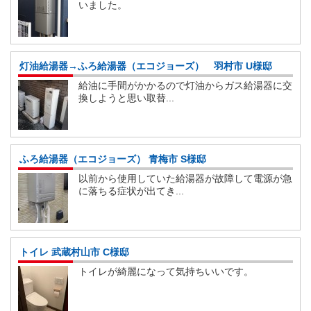
いました。
灯油給湯器→ふろ給湯器（エコジョーズ） 羽村市 U様邸
給油に手間がかかるので灯油からガス給湯器に交
換しようと思い取替...
ふろ給湯器（エコジョーズ） 青梅市 S様邸
以前から使用していた給湯器が故障して電源が急
に落ちる症状が出てき...
トイレ 武蔵村山市 C様邸
トイレが綺麗になって気持ちいいです。