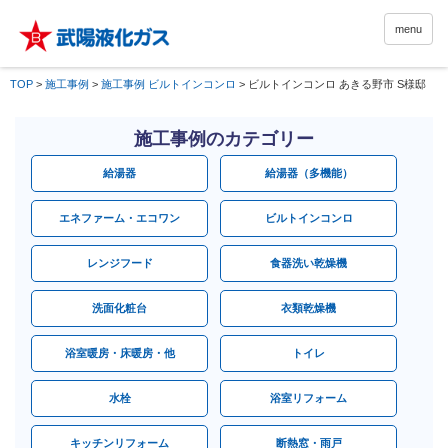
menu
TOP
>
施工事例
>
施工事例 ビルトインコンロ
>
ビルトインコンロ あきる野市 S様邸
施工事例のカテゴリー
給湯器
給湯器（多機能）
エネファーム・エコワン
ビルトインコンロ
レンジフード
食器洗い乾燥機
洗面化粧台
衣類乾燥機
浴室暖房・床暖房・他
トイレ
水栓
浴室リフォーム
キッチンリフォーム
断熱窓・雨戸