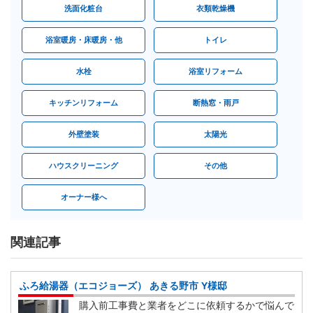
洗面化粧台
衣類乾燥機
浴室暖房・床暖房・他
トイレ
水栓
浴室リフォーム
キッチンリフォーム
断熱窓・雨戸
外壁塗装
太陽光
ハウスクリーニング
その他
オーナー様へ
関連記事
ふろ給湯器（エコジョーズ） あきる野市 Y様邸
購入前工事費と業者をどこに依頼するかで悩んで