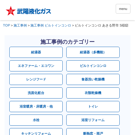
menu
TOP
>
施工事例
>
施工事例 ビルトインコンロ
>
ビルトインコンロ あきる野市 S様邸
施工事例のカテゴリー
給湯器
給湯器（多機能）
エネファーム・エコワン
ビルトインコンロ
レンジフード
食器洗い乾燥機
洗面化粧台
衣類乾燥機
浴室暖房・床暖房・他
トイレ
水栓
浴室リフォーム
キッチンリフォーム
断熱窓・雨戸