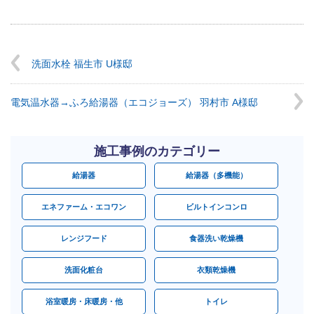
洗面水栓 福生市 U様邸
電気温水器→ふろ給湯器（エコジョーズ） 羽村市 A様邸
施工事例のカテゴリー
給湯器
給湯器（多機能）
エネファーム・エコワン
ビルトインコンロ
レンジフード
食器洗い乾燥機
洗面化粧台
衣類乾燥機
浴室暖房・床暖房・他
トイレ