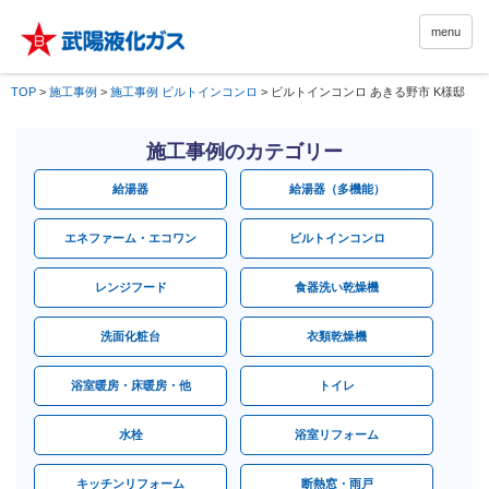
menu
TOP
>
施工事例
>
施工事例 ビルトインコンロ
>
ビルトインコンロ あきる野市 K様邸
施工事例のカテゴリー
給湯器
給湯器（多機能）
エネファーム・エコワン
ビルトインコンロ
レンジフード
食器洗い乾燥機
洗面化粧台
衣類乾燥機
浴室暖房・床暖房・他
トイレ
水栓
浴室リフォーム
キッチンリフォーム
断熱窓・雨戸