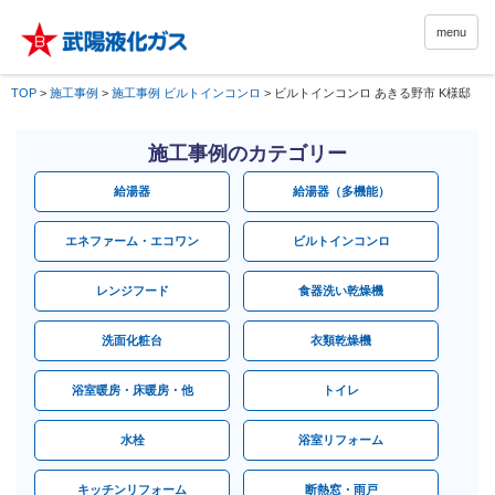
menu
TOP
>
施工事例
>
施工事例 ビルトインコンロ
>
ビルトインコンロ あきる野市 K様邸
施工事例のカテゴリー
給湯器
給湯器（多機能）
エネファーム・エコワン
ビルトインコンロ
レンジフード
食器洗い乾燥機
洗面化粧台
衣類乾燥機
浴室暖房・床暖房・他
トイレ
水栓
浴室リフォーム
キッチンリフォーム
断熱窓・雨戸