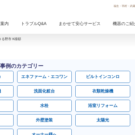
福生・羽村・武蔵
用案内
トラブルQ&A
まかせて安心サービス
機器のご紹
きる野市 K様邸
事例のカテゴリー
）
エネファーム・エコワン
ビルトインコンロ
機
洗面化粧台
衣類乾燥機
水栓
浴室リフォーム
外壁塗装
太陽光
オーナー様へ