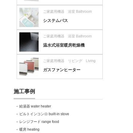
ご家庭用機器 浴室 Bathroom
システムバス
ご家庭用機器 浴室 Bathroom
温水式浴室暖房乾燥機
ご家庭用機器 リビング Living
ガスファンヒーター
施工事例
給湯器 water heater
ビルトインコンロ built-in stove
レンジフード range food
暖房 heating