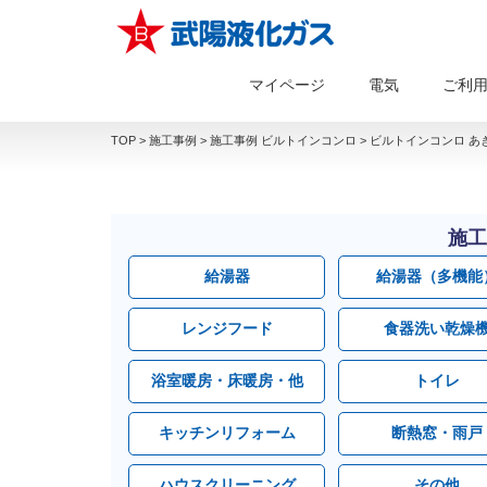
マイページ
電気
ご利
TOP
>
施工事例
>
施工事例 ビルトインコンロ
>
ビルトインコンロ あ
施工
給湯器
給湯器（多機能
レンジフード
食器洗い乾燥
浴室暖房・床暖房・他
トイレ
キッチンリフォーム
断熱窓・雨戸
ハウスクリーニング
その他