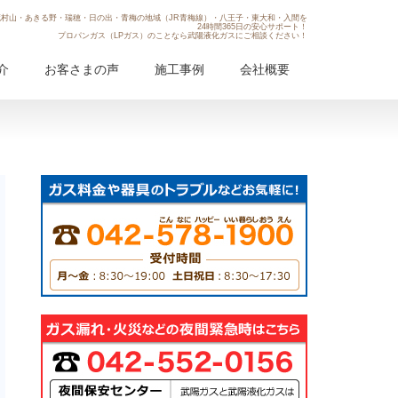
村山・あきる野・瑞穂・日の出・青梅の地域（JR青梅線）・八王子・東大和・入間を
24時間365日の安心サポート！
プロパンガス（LPガス）のことなら武陽液化ガスにご相談ください！
介
お客さまの声
施工事例
会社概要