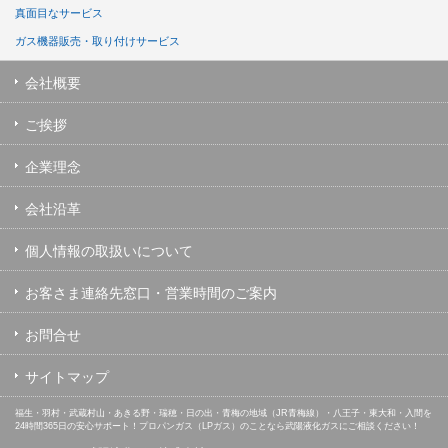
真面目なサービス
ガス機器販売・取り付けサービス
会社概要
ご挨拶
企業理念
会社沿革
個人情報の取扱いについて
お客さま連絡先窓口・営業時間のご案内
お問合せ
サイトマップ
福生・羽村・武蔵村山・あきる野・瑞穂・日の出・青梅の地域（JR青梅線）・八王子・東大和・入間を
24時間365日の安心サポート！プロパンガス（LPガス）のことなら武陽液化ガスにご相談ください！