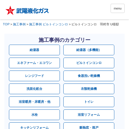
menu
TOP
>
施工事例
>
施工事例 ビルトインコンロ
>
ビルトインコンロ 羽村市 U様邸
施工事例のカテゴリー
給湯器
給湯器（多機能）
エネファーム・エコワン
ビルトインコンロ
レンジフード
食器洗い乾燥機
洗面化粧台
衣類乾燥機
浴室暖房・床暖房・他
トイレ
水栓
浴室リフォーム
キッチンリフォーム
断熱窓・雨戸