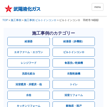
menu
TOP
>
施工事例
>
施工事例 ビルトインコンロ
>
ビルトインコンロ 羽村市 N様邸
施工事例のカテゴリー
給湯器
給湯器（多機能）
エネファーム・エコワン
ビルトインコンロ
レンジフード
食器洗い乾燥機
洗面化粧台
衣類乾燥機
浴室暖房・床暖房・他
トイレ
水栓
浴室リフォーム
キッチンリフォーム
断熱窓・雨戸