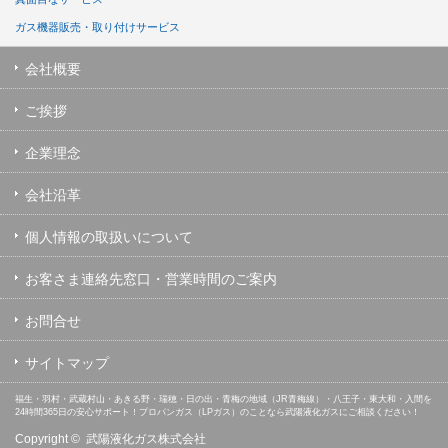
ガス機器販売・取り付けサービス
会社概要
ご挨拶
企業理念
会社沿革
個人情報の取扱いについて
お客さま連絡先窓口・営業時間のご案内
お問合せ
サイトマップ
福生・羽村・武蔵村山・あきる野・瑞穂・日の出・青梅の地域（JR青梅線）・八王子・東大和・入間を
24時間365日の安心サポート！プロパンガス（LPガス）のことなら武陽液化ガスにご相談ください！
Copyright ©
武陽液化ガス株式会社