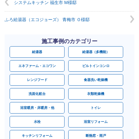
システムキッチン 福生市 M様邸
ふろ給湯器（エコジョーズ） 青梅市 Ｏ様邸
施工事例のカテゴリー
給湯器
給湯器（多機能）
エネファーム・エコワン
ビルトインコンロ
レンジフード
食器洗い乾燥機
洗面化粧台
衣類乾燥機
浴室暖房・床暖房・他
トイレ
水栓
浴室リフォーム
キッチンリフォーム
断熱窓・雨戸