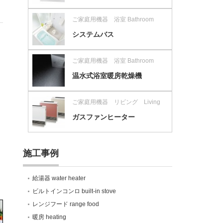
ご家庭用機器 浴室 Bathroom
システムバス
ご家庭用機器 浴室 Bathroom
温水式浴室暖房乾燥機
ご家庭用機器 リビング Living
ガスファンヒーター
施工事例
給湯器 water heater
ビルトインコンロ built-in stove
レンジフード range food
暖房 heating