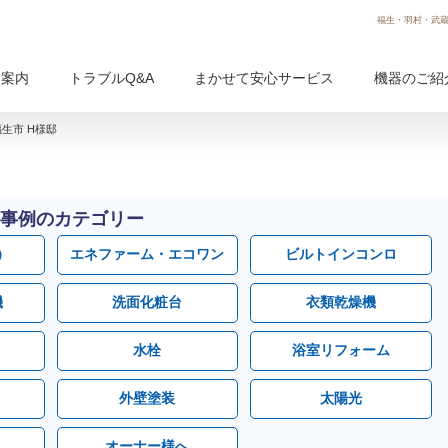
福生・羽村・武蔵
用案内
トラブルQ&A
まかせて安心サービス
機器のご紹
生市 H様邸
事例のカテゴリー
）
エネファーム・エコワン
ビルトインコンロ
機
洗面化粧台
衣類乾燥機
水栓
浴室リフォーム
外壁塗装
太陽光
オーナー様へ