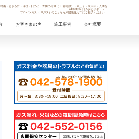
村山・あきる野・瑞穂・日の出・青梅の地域（JR青梅線）・八王子・東大和・入間を
24時間365日の安心サポート！
プロパンガス（LPガス）のことなら武陽液化ガスにご相談ください！
介
お客さまの声
施工事例
会社概要