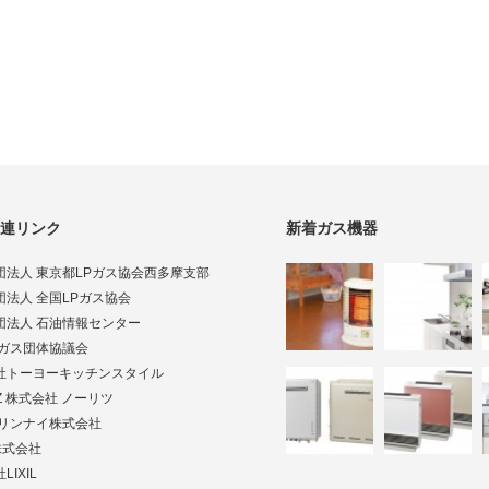
連リンク
新着ガス機器
団法人 東京都LPガス協会西多摩支部
団法人 全国LPガス協会
団法人 石油情報センター
Pガス団体協議会
社トーヨーキッチンスタイル
TZ 株式会社 ノーリツ
ai リンナイ株式会社
株式会社
LIXIL