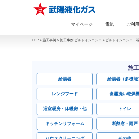
マイページ
電気
ご利
TOP
>
施工事例
>
施工事例 ビルトインコンロ
>
ビルトインコンロ 福
施工
給湯器
給湯器（多機能
レンジフード
食器洗い乾燥
浴室暖房・床暖房・他
トイレ
キッチンリフォーム
断熱窓・雨戸
ハウスクリーニング
その他