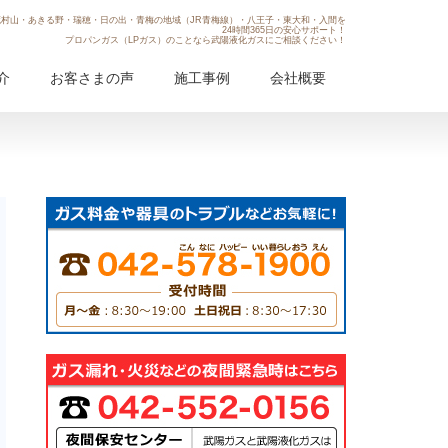
村山・あきる野・瑞穂・日の出・青梅の地域（JR青梅線）・八王子・東大和・入間を
24時間365日の安心サポート！
プロパンガス（LPガス）のことなら武陽液化ガスにご相談ください！
介
お客さまの声
施工事例
会社概要