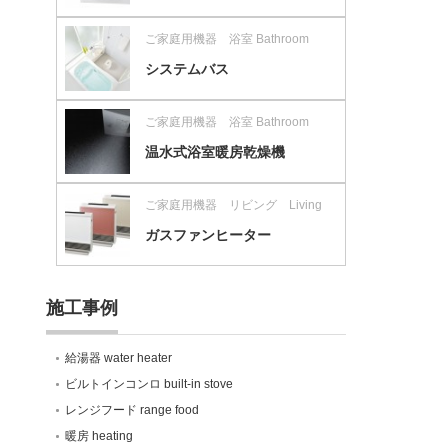
ご家庭用機器 浴室 Bathroom
システムバス
ご家庭用機器 浴室 Bathroom
温水式浴室暖房乾燥機
ご家庭用機器 リビング Living
ガスファンヒーター
施工事例
給湯器 water heater
ビルトインコンロ built-in stove
レンジフード range food
暖房 heating