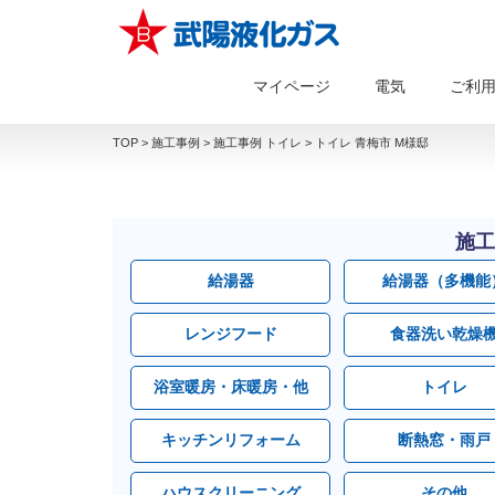
マイページ
電気
ご利
TOP
>
施工事例
>
施工事例 トイレ
>
トイレ 青梅市 M様邸
施工
給湯器
給湯器（多機能
レンジフード
食器洗い乾燥
浴室暖房・床暖房・他
トイレ
キッチンリフォーム
断熱窓・雨戸
ハウスクリーニング
その他