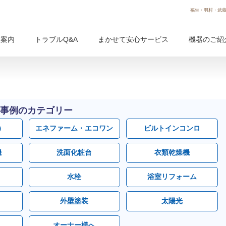
福生・羽村・武蔵
用案内
トラブルQ&A
まかせて安心サービス
機器のご紹
事例のカテゴリー
）
エネファーム・エコワン
ビルトインコンロ
機
洗面化粧台
衣類乾燥機
水栓
浴室リフォーム
外壁塗装
太陽光
オーナー様へ