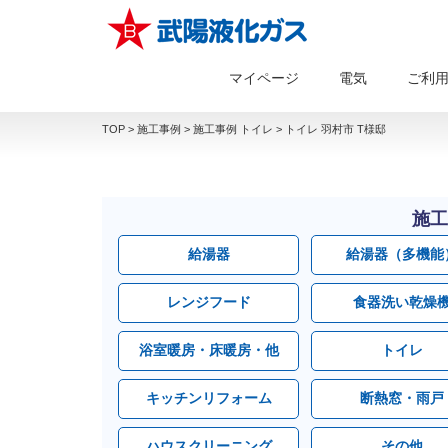
マイページ
電気
ご利
TOP
>
施工事例
>
施工事例 トイレ
>
トイレ 羽村市 T様邸
施工
給湯器
給湯器（多機能
レンジフード
食器洗い乾燥
浴室暖房・床暖房・他
トイレ
キッチンリフォーム
断熱窓・雨戸
ハウスクリーニング
その他