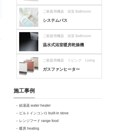
ご家庭用機器 浴室 Bathroom
システムバス
ご家庭用機器 浴室 Bathroom
温水式浴室暖房乾燥機
ご家庭用機器 リビング Living
ガスファンヒーター
施工事例
給湯器 water heater
ビルトインコンロ built-in stove
レンジフード range food
暖房 heating