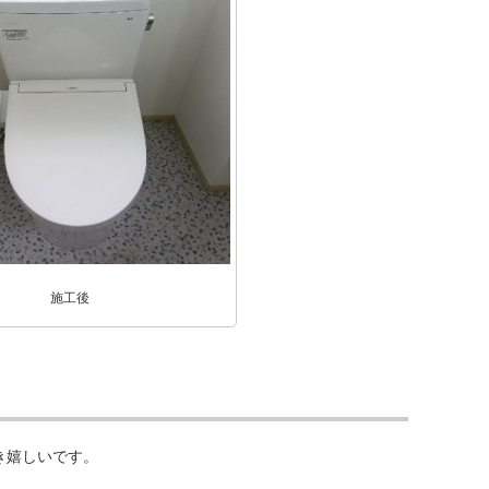
施工後
き嬉しいです。
。