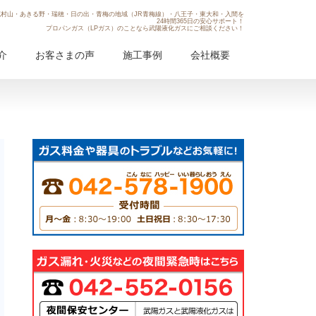
村山・あきる野・瑞穂・日の出・青梅の地域（JR青梅線）・八王子・東大和・入間を
24時間365日の安心サポート！
プロパンガス（LPガス）のことなら武陽液化ガスにご相談ください！
介
お客さまの声
施工事例
会社概要