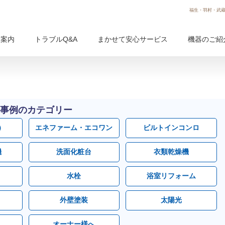
福生・羽村・武蔵
用案内
トラブルQ&A
まかせて安心サービス
機器のご紹
事例のカテゴリー
）
エネファーム・エコワン
ビルトインコンロ
機
洗面化粧台
衣類乾燥機
水栓
浴室リフォーム
外壁塗装
太陽光
オーナー様へ