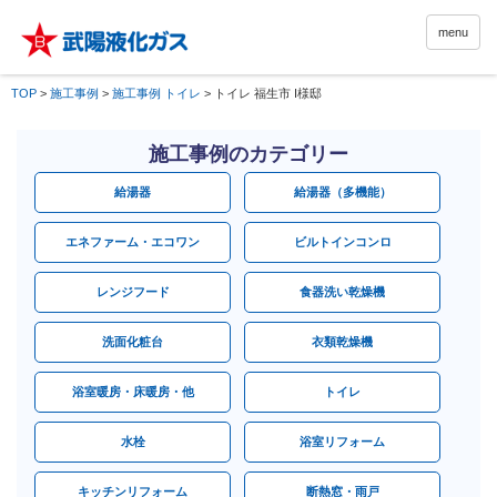
menu
TOP
>
施工事例
>
施工事例 トイレ
>
トイレ 福生市 I様邸
施工事例のカテゴリー
給湯器
給湯器（多機能）
エネファーム・エコワン
ビルトインコンロ
レンジフード
食器洗い乾燥機
洗面化粧台
衣類乾燥機
浴室暖房・床暖房・他
トイレ
水栓
浴室リフォーム
キッチンリフォーム
断熱窓・雨戸