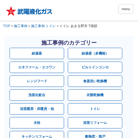
menu
TOP
>
施工事例
>
施工事例 トイレ
>
トイレ あきる野市 T様邸
施工事例のカテゴリー
給湯器
給湯器（多機能）
エネファーム・エコワン
ビルトインコンロ
レンジフード
食器洗い乾燥機
洗面化粧台
衣類乾燥機
浴室暖房・床暖房・他
トイレ
水栓
浴室リフォーム
キッチンリフォーム
断熱窓・雨戸