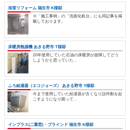
浴室リフォーム 福生市 K様邸
※「施工事例」の「洗面化粧台」にも同記事を掲
載しております。
床暖房熱源機 あきる野市 T様邸
20年使用していた石油の床暖房が故障してどう
しようかと思っていた...
ふろ給湯器（エコジョーズ） あきる野市 Y様邸
今まで使用していた給湯器が古くなり誤作動を起
こすようになり困って...
インプラス(二重窓)・ブラインド 福生市 K様邸