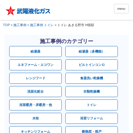
menu
TOP
>
施工事例
>
施工事例 トイレ
>
トイレ あきる野市 H様邸
施工事例のカテゴリー
給湯器
給湯器（多機能）
エネファーム・エコワン
ビルトインコンロ
レンジフード
食器洗い乾燥機
洗面化粧台
衣類乾燥機
浴室暖房・床暖房・他
トイレ
水栓
浴室リフォーム
キッチンリフォーム
断熱窓・雨戸