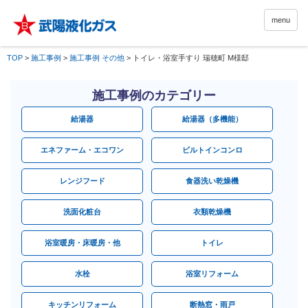
menu
TOP
>
施工事例
>
施工事例 その他
>
トイレ・浴室手すり 瑞穂町 M様邸
施工事例のカテゴリー
給湯器
給湯器（多機能）
エネファーム・エコワン
ビルトインコンロ
レンジフード
食器洗い乾燥機
洗面化粧台
衣類乾燥機
浴室暖房・床暖房・他
トイレ
水栓
浴室リフォーム
キッチンリフォーム
断熱窓・雨戸