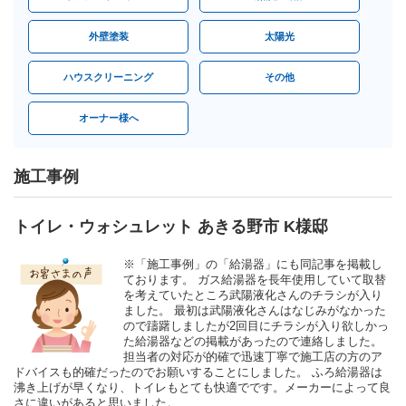
外壁塗装
太陽光
ハウスクリーニング
その他
オーナー様へ
施工事例
トイレ・ウォシュレット あきる野市 K様邸
※「施工事例」の「給湯器」にも同記事を掲載し
ております。 ガス給湯器を長年使用していて取替
を考えていたところ武陽液化さんのチラシが入り
ました。 最初は武陽液化さんはなじみがなかった
ので躊躇しましたが2回目にチラシが入り欲しかっ
た給湯器などの掲載があったので連絡しました。
担当者の対応が的確で迅速丁寧で施工店の方のア
ドバイスも的確だったのでお願いすることにしました。 ふろ給湯器は
沸き上げが早くなり、トイレもとても快適でです。メーカーによって良
さに違いがあると思いました。