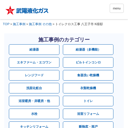
menu
TOP
>
施工事例
>
施工事例 その他
>
トイレクロス工事 八王子市 K様邸
施工事例のカテゴリー
給湯器
給湯器（多機能）
エネファーム・エコワン
ビルトインコンロ
レンジフード
食器洗い乾燥機
洗面化粧台
衣類乾燥機
浴室暖房・床暖房・他
トイレ
水栓
浴室リフォーム
キッチンリフォーム
断熱窓・雨戸