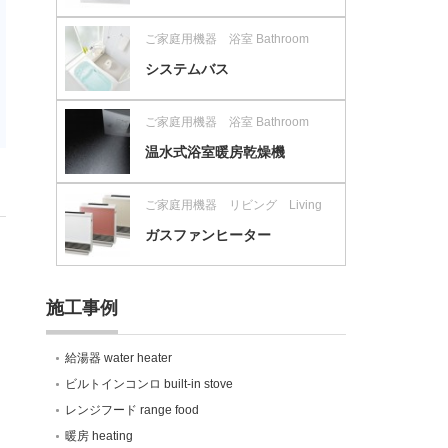
ご家庭用機器 浴室 Bathroom
システムバス
ご家庭用機器 浴室 Bathroom
温水式浴室暖房乾燥機
ご家庭用機器 リビング Living
ガスファンヒーター
施工事例
給湯器 water heater
ビルトインコンロ built-in stove
レンジフード range food
暖房 heating