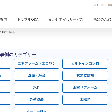
福生・羽村・武蔵
用案内
トラブルQ&A
まかせて安心サービス
機器のご紹
福生市 S様邸
事例のカテゴリー
）
エネファーム・エコワン
ビルトインコンロ
機
洗面化粧台
衣類乾燥機
水栓
浴室リフォーム
外壁塗装
太陽光
オーナー様へ