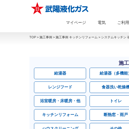
マイページ
電気
ご利
TOP
>
施工事例
>
施工事例 キッチンリフォーム
>
システムキッチン 
施工
給湯器
給湯器（多機能
レンジフード
食器洗い乾燥
浴室暖房・床暖房・他
トイレ
キッチンリフォーム
断熱窓・雨戸
ハウスクリーニング
その他