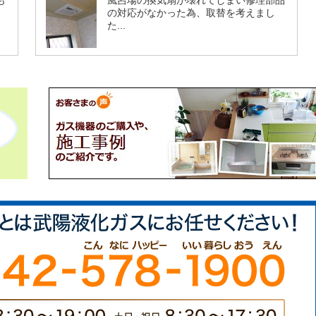
も
風呂場の換気扇が壊れてしまい修理部品
の対応がなかった為、取替を考えまし
た...