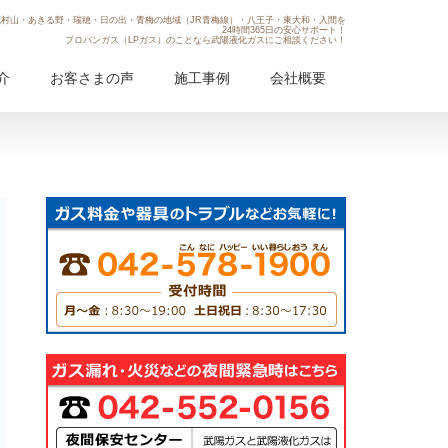
村山・あきる野・瑞穂・日の出・青梅の地域（JR青梅線）・八王子・東大和・入間を
24時間365日の安心サポート！
プロパンガス（LPガス）のことなら武陽液化ガスにご相談ください！
介
お客さまの声
施工事例
会社概要