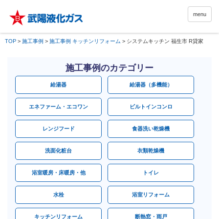
menu
TOP
>
施工事例
>
施工事例 キッチンリフォーム
>
システムキッチン 福生市 R貸家
施工事例のカテゴリー
給湯器
給湯器（多機能）
エネファーム・エコワン
ビルトインコンロ
レンジフード
食器洗い乾燥機
洗面化粧台
衣類乾燥機
浴室暖房・床暖房・他
トイレ
水栓
浴室リフォーム
キッチンリフォーム
断熱窓・雨戸