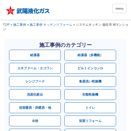
menu
TOP
>
施工事例
>
施工事例 キッチンリフォーム
>
システムキッチン 福生市 Mマンショ
ン
施工事例のカテゴリー
給湯器
給湯器（多機能）
エネファーム・エコワン
ビルトインコンロ
レンジフード
食器洗い乾燥機
洗面化粧台
衣類乾燥機
浴室暖房・床暖房・他
トイレ
水栓
浴室リフォーム