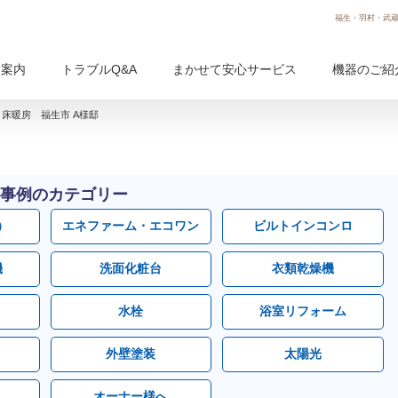
福生・羽村・武蔵
用案内
トラブルQ&A
まかせて安心サービス
機器のご紹
床暖房 福生市 A様邸
事例のカテゴリー
）
エネファーム・エコワン
ビルトインコンロ
機
洗面化粧台
衣類乾燥機
水栓
浴室リフォーム
外壁塗装
太陽光
オーナー様へ