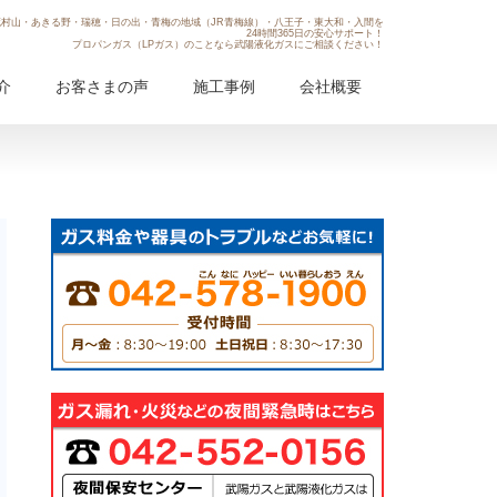
村山・あきる野・瑞穂・日の出・青梅の地域（JR青梅線）・八王子・東大和・入間を
24時間365日の安心サポート！
プロパンガス（LPガス）のことなら武陽液化ガスにご相談ください！
介
お客さまの声
施工事例
会社概要