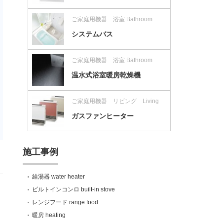
ご家庭用機器 浴室 Bathroom
システムバス
ご家庭用機器 浴室 Bathroom
温水式浴室暖房乾燥機
ご家庭用機器 リビング Living
ガスファンヒーター
施工事例
給湯器 water heater
ビルトインコンロ built-in stove
レンジフード range food
暖房 heating