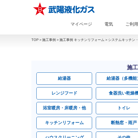
マイページ
電気
ご利
TOP
>
施工事例
>
施工事例 キッチンリフォーム
>
システムキッチン・
施工
給湯器
給湯器（多機能
レンジフード
食器洗い乾燥
浴室暖房・床暖房・他
トイレ
キッチンリフォーム
断熱窓・雨戸
ハウスクリーニング
その他