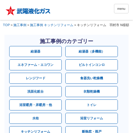
menu
TOP
>
施工事例
>
施工事例 キッチンリフォーム
>
キッチンリフォーム 羽村市 N様邸
施工事例のカテゴリー
給湯器
給湯器（多機能）
エネファーム・エコワン
ビルトインコンロ
レンジフード
食器洗い乾燥機
洗面化粧台
衣類乾燥機
浴室暖房・床暖房・他
トイレ
水栓
浴室リフォーム
キッチンリフォーム
断熱窓・雨戸