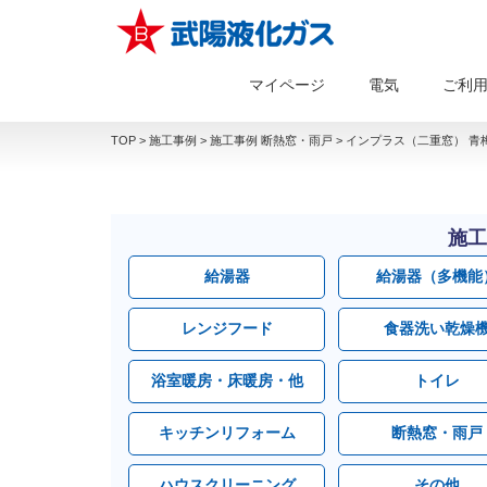
マイページ
電気
ご利
TOP
>
施工事例
>
施工事例 断熱窓・雨戸
>
インプラス（二重窓） 青梅
施工
給湯器
給湯器（多機能
レンジフード
食器洗い乾燥
浴室暖房・床暖房・他
トイレ
キッチンリフォーム
断熱窓・雨戸
ハウスクリーニング
その他