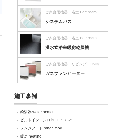
ご家庭用機器 浴室 Bathroom
システムバス
ご家庭用機器 浴室 Bathroom
温水式浴室暖房乾燥機
ご家庭用機器 リビング Living
ガスファンヒーター
施工事例
給湯器 water heater
ビルトインコンロ built-in stove
レンジフード range food
暖房 heating