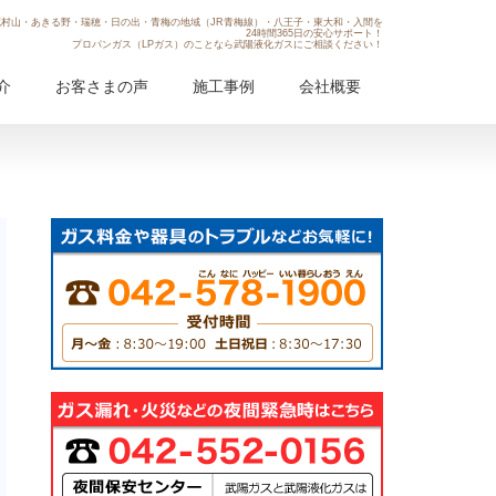
村山・あきる野・瑞穂・日の出・青梅の地域（JR青梅線）・八王子・東大和・入間を
24時間365日の安心サポート！
プロパンガス（LPガス）のことなら武陽液化ガスにご相談ください！
介
お客さまの声
施工事例
会社概要