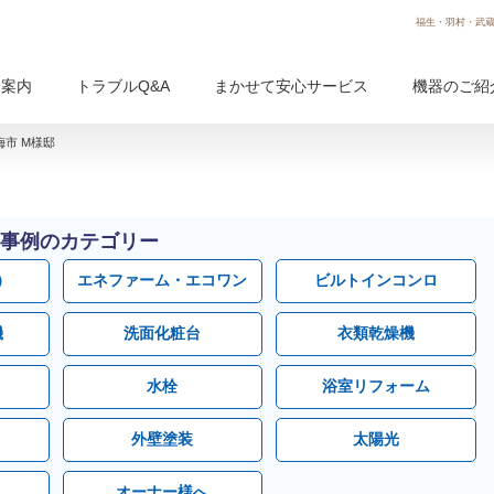
福生・羽村・武蔵
用案内
トラブルQ&A
まかせて安心サービス
機器のご紹
市 M様邸
事例のカテゴリー
）
エネファーム・エコワン
ビルトインコンロ
機
洗面化粧台
衣類乾燥機
水栓
浴室リフォーム
外壁塗装
太陽光
オーナー様へ