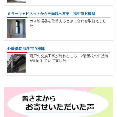
ミラーキャビネットから三面鏡へ変更 福生市 K様邸
ガス給湯器を取替えるときに合わせ取替えまし
た。
外壁塗装 福生市 Y様邸
雨戸の交換工事が終わるころ、2階屋根の軒塗装
が剥がれていて直した...