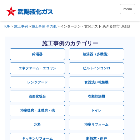
menu
TOP
>
施工事例
>
施工事例 その他
>
インターホン・玄関ポスト あきる野市 U様邸
施工事例のカテゴリー
給湯器
給湯器（多機能）
エネファーム・エコワン
ビルトインコンロ
レンジフード
食器洗い乾燥機
洗面化粧台
衣類乾燥機
浴室暖房・床暖房・他
トイレ
水栓
浴室リフォーム
キッチンリフォーム
断熱窓・雨戸