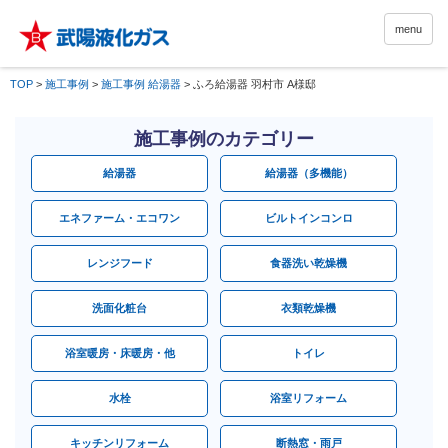
menu
TOP
>
施工事例
>
施工事例 給湯器
>
ふろ給湯器 羽村市 A様邸
施工事例のカテゴリー
給湯器
給湯器（多機能）
エネファーム・エコワン
ビルトインコンロ
レンジフード
食器洗い乾燥機
洗面化粧台
衣類乾燥機
浴室暖房・床暖房・他
トイレ
水栓
浴室リフォーム
キッチンリフォーム
断熱窓・雨戸