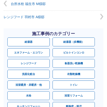
台所水栓 福生市 M様邸
レンジフード 羽村市 A様邸
施工事例のカテゴリー
給湯器
給湯器（多機能）
エネファーム・エコワン
ビルトインコンロ
レンジフード
食器洗い乾燥機
洗面化粧台
衣類乾燥機
浴室暖房・床暖房・他
トイレ
水栓
浴室リフォーム
キッチンリフォーム
断熱窓・雨戸