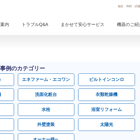
福生・羽村・武蔵
用案内
トラブルQ&A
まかせて安心サービス
機器のご紹
事例のカテゴリー
）
エネファーム・エコワン
ビルトインコンロ
機
洗面化粧台
衣類乾燥機
水栓
浴室リフォーム
外壁塗装
太陽光
オーナー様へ