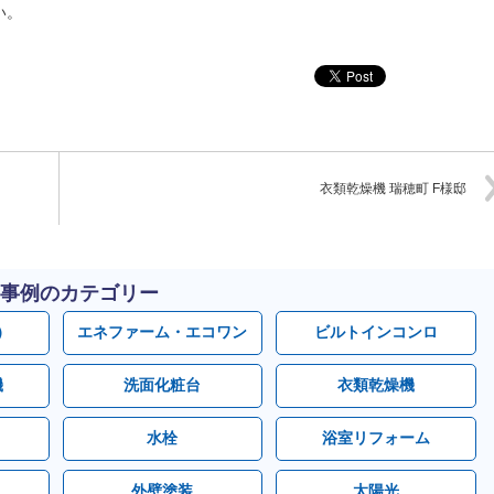
い。
衣類乾燥機 瑞穂町 F様邸
事例のカテゴリー
）
エネファーム・エコワン
ビルトインコンロ
機
洗面化粧台
衣類乾燥機
水栓
浴室リフォーム
外壁塗装
太陽光