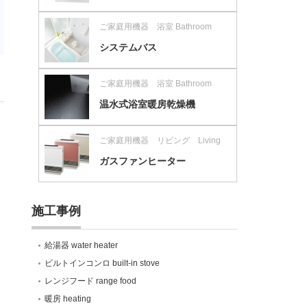
ご家庭用機器 浴室 Bathroom
システムバス
ご家庭用機器 浴室 Bathroom
温水式浴室暖房乾燥機
ご家庭用機器 リビング Living
ガスファンヒーター
施工事例
給湯器 water heater
ビルトインコンロ built-in stove
レンジフード range food
暖房 heating