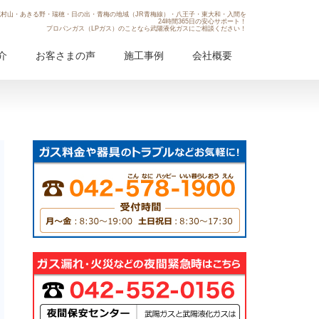
村山・あきる野・瑞穂・日の出・青梅の地域（JR青梅線）・八王子・東大和・入間を
24時間365日の安心サポート！
プロパンガス（LPガス）のことなら武陽液化ガスにご相談ください！
介
お客さまの声
施工事例
会社概要