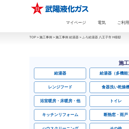
マイページ
電気
ご利
TOP
>
施工事例
>
施工事例 給湯器
>
ふろ給湯器 八王子市 H様邸
施工
給湯器
給湯器（多機能
レンジフード
食器洗い乾燥
浴室暖房・床暖房・他
トイレ
キッチンリフォーム
断熱窓・雨戸
ハウスクリーニング
その他