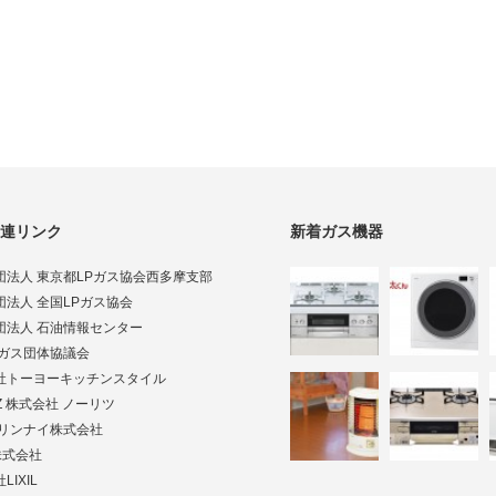
連リンク
新着ガス機器
団法人 東京都LPガス協会西多摩支部
団法人 全国LPガス協会
団法人 石油情報センター
Pガス団体協議会
社トーヨーキッチンスタイル
TZ 株式会社 ノーリツ
ai リンナイ株式会社
株式会社
LIXIL