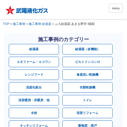
menu
TOP
>
施工事例
>
施工事例 給湯器
>
ふろ給湯器 あきる野市 I様邸
施工事例のカテゴリー
給湯器
給湯器（多機能）
エネファーム・エコワン
ビルトインコンロ
レンジフード
食器洗い乾燥機
洗面化粧台
衣類乾燥機
浴室暖房・床暖房・他
トイレ
水栓
浴室リフォーム
キッチンリフォーム
断熱窓・雨戸