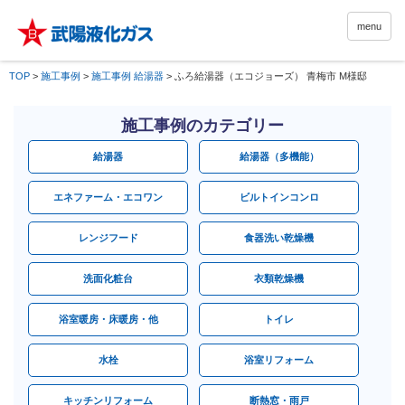
menu
TOP
>
施工事例
>
施工事例 給湯器
>
ふろ給湯器（エコジョーズ） 青梅市 M様邸
施工事例のカテゴリー
給湯器
給湯器（多機能）
エネファーム・エコワン
ビルトインコンロ
レンジフード
食器洗い乾燥機
洗面化粧台
衣類乾燥機
浴室暖房・床暖房・他
トイレ
水栓
浴室リフォーム
キッチンリフォーム
断熱窓・雨戸