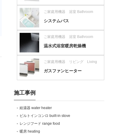
ご家庭用機器 浴室 Bathroom
システムバス
ご家庭用機器 浴室 Bathroom
温水式浴室暖房乾燥機
ご家庭用機器 リビング Living
ガスファンヒーター
施工事例
給湯器 water heater
ビルトインコンロ built-in stove
レンジフード range food
暖房 heating