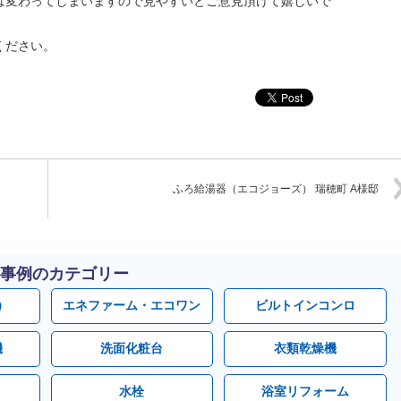
は変わってしまいますので見やすいとご意見頂けて嬉しいで
ください。
ふろ給湯器（エコジョーズ） 瑞穂町 A様邸
事例のカテゴリー
）
エネファーム・エコワン
ビルトインコンロ
機
洗面化粧台
衣類乾燥機
水栓
浴室リフォーム