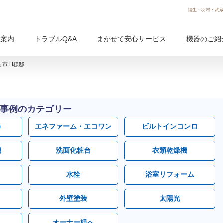
福生・羽村・武蔵
用案内
トラブルQ&A
まかせて安心サービス
機器のご紹
市 H様邸
事例のカテゴリー
）
エネファーム・エコワン
ビルトインコンロ
機
洗面化粧台
衣類乾燥機
水栓
浴室リフォーム
外壁塗装
太陽光
オーナー様へ