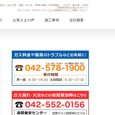
村山・あきる野・瑞穂・日の出・青梅の地域（JR青梅線）・八王子・東大和・入間を
24時間365日の安心サポート！
プロパンガス（LPガス）のことなら武陽液化ガスにご相談ください！
介
お客さまの声
施工事例
会社概要