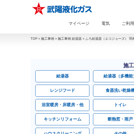
マイページ
電気
ご利
TOP
>
施工事例
>
施工事例 給湯器
>
ふろ給湯器（エコジョーズ） 羽村
施工
給湯器
給湯器（多機能
レンジフード
食器洗い乾燥
浴室暖房・床暖房・他
トイレ
キッチンリフォーム
断熱窓・雨戸
ハウスクリーニング
その他