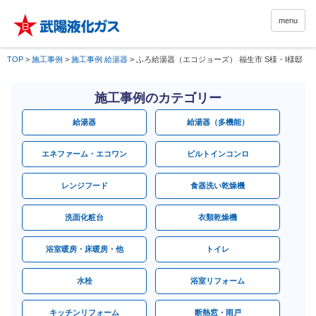
menu
TOP
>
施工事例
>
施工事例 給湯器
>
ふろ給湯器（エコジョーズ） 福生市 S様・I様邸
施工事例のカテゴリー
給湯器
給湯器（多機能）
エネファーム・エコワン
ビルトインコンロ
レンジフード
食器洗い乾燥機
洗面化粧台
衣類乾燥機
浴室暖房・床暖房・他
トイレ
水栓
浴室リフォーム
キッチンリフォーム
断熱窓・雨戸