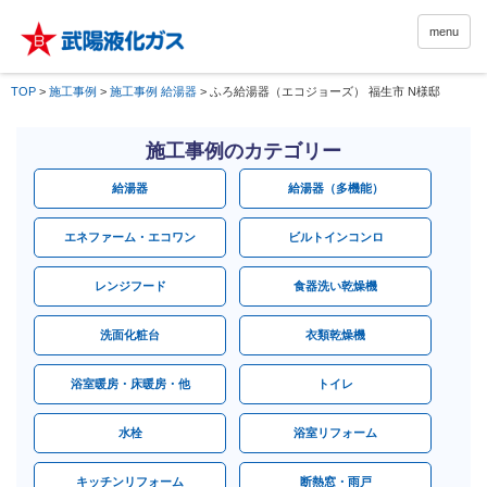
menu
TOP
>
施工事例
>
施工事例 給湯器
>
ふろ給湯器（エコジョーズ） 福生市 N様邸
施工事例のカテゴリー
給湯器
給湯器（多機能）
エネファーム・エコワン
ビルトインコンロ
レンジフード
食器洗い乾燥機
洗面化粧台
衣類乾燥機
浴室暖房・床暖房・他
トイレ
水栓
浴室リフォーム
キッチンリフォーム
断熱窓・雨戸