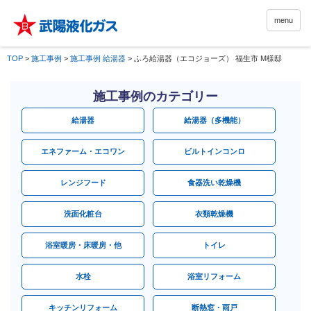
menu
TOP
>
施工事例
>
施工事例 給湯器
>
ふろ給湯器（エコジョーズ） 福生市 M様邸
施工事例のカテゴリー
給湯器
給湯器（多機能）
エネファーム・エコワン
ビルトインコンロ
レンジフード
食器洗い乾燥機
洗面化粧台
衣類乾燥機
浴室暖房・床暖房・他
トイレ
水栓
浴室リフォーム
キッチンリフォーム
断熱窓・雨戸