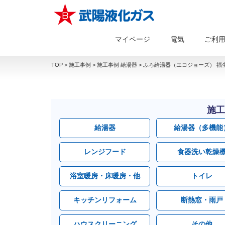
マイページ
電気
ご利
TOP
>
施工事例
>
施工事例 給湯器
>
ふろ給湯器（エコジョーズ） 福生
施工
給湯器
給湯器（多機能
レンジフード
食器洗い乾燥
浴室暖房・床暖房・他
トイレ
キッチンリフォーム
断熱窓・雨戸
ハウスクリーニング
その他