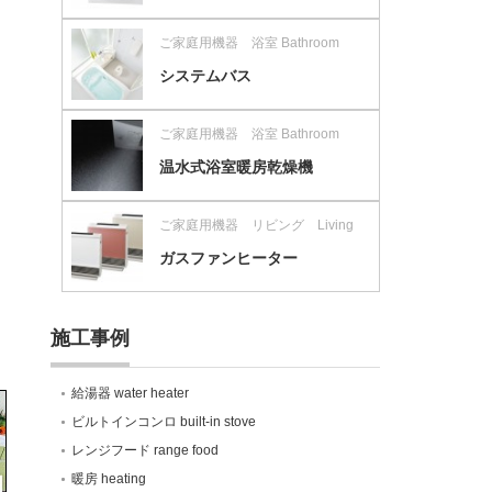
ご家庭用機器 浴室 Bathroom
システムバス
ご家庭用機器 浴室 Bathroom
温水式浴室暖房乾燥機
ご家庭用機器 リビング Living
ガスファンヒーター
施工事例
給湯器 water heater
ビルトインコンロ built-in stove
レンジフード range food
暖房 heating