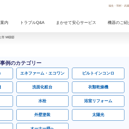
福生・羽村・武蔵
用案内
トラブルQ&A
まかせて安心サービス
機器のご紹
市 M様邸
事例のカテゴリー
）
エネファーム・エコワン
ビルトインコンロ
機
洗面化粧台
衣類乾燥機
水栓
浴室リフォーム
外壁塗装
太陽光
オーナー様へ