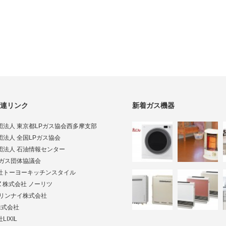
連リンク
新着ガス機器
団法人 東京都LPガス協会西多摩支部
団法人 全国LPガス協会
団法人 石油情報センター
Pガス団体協議会
社トーヨーキッチンスタイル
TZ 株式会社 ノーリツ
ai リンナイ株式会社
株式会社
LIXIL