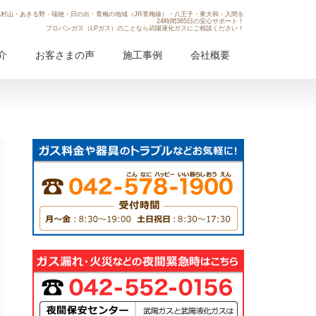
村山・あきる野・瑞穂・日の出・青梅の地域（JR青梅線）・八王子・東大和・入間を
24時間365日の安心サポート！
プロパンガス（LPガス）のことなら武陽液化ガスにご相談ください！
介
お客さまの声
施工事例
会社概要