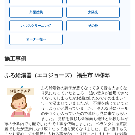
外壁塗装
太陽光
ハウスクリーニング
その他
オーナー様へ
施工事例
ふろ給湯器（エコジョーズ） 福生市 M様邸
ふろ給湯器の調子が悪くなってきて音も大きくな
り気になっていたところ、 追い焚きが使用できな
くなってしまったがお湯は出たのでそのままシャ
ワーで済ませていましたが、 不便を感じていてど
うしようかと思っていました。 そんな時にセール
のチラシが入っていたので連絡し見に来てもらい
ました。 見積を依頼し金額面も他社と比較し我が
家の予算内で可能でしたので工事を依頼しました。 ベランダに据置設
置でしたが壁掛になり広くなって通り安くなりました。 使い勝手も良
くなり安心してお風呂に入れる事がなによりほっとしました。お世話に