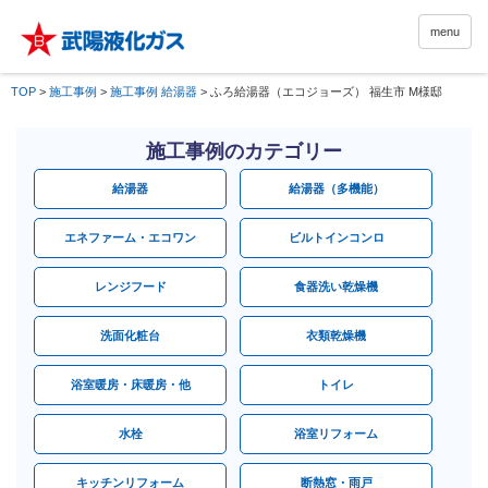
menu
TOP
>
施工事例
>
施工事例 給湯器
>
ふろ給湯器（エコジョーズ） 福生市 M様邸
施工事例のカテゴリー
給湯器
給湯器（多機能）
エネファーム・エコワン
ビルトインコンロ
レンジフード
食器洗い乾燥機
洗面化粧台
衣類乾燥機
浴室暖房・床暖房・他
トイレ
水栓
浴室リフォーム
キッチンリフォーム
断熱窓・雨戸