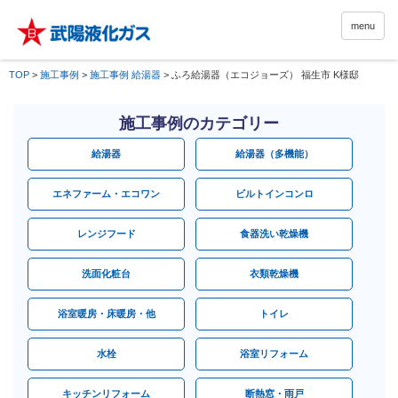
menu
TOP
>
施工事例
>
施工事例 給湯器
>
ふろ給湯器（エコジョーズ） 福生市 K様邸
施工事例のカテゴリー
給湯器
給湯器（多機能）
エネファーム・エコワン
ビルトインコンロ
レンジフード
食器洗い乾燥機
洗面化粧台
衣類乾燥機
浴室暖房・床暖房・他
トイレ
水栓
浴室リフォーム
キッチンリフォーム
断熱窓・雨戸