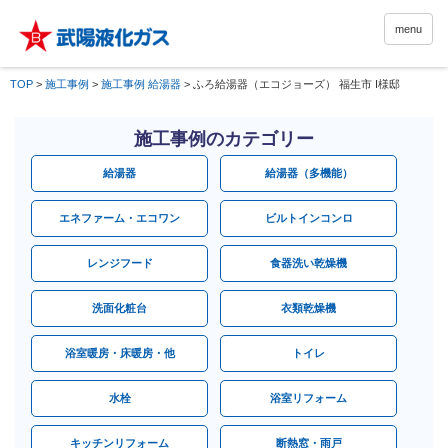
menu
TOP
>
施工事例
>
施工事例 給湯器
>
ふろ給湯器（エコジョーズ） 福生市 I様邸
施工事例のカテゴリー
給湯器
給湯器（多機能）
エネファーム・エコワン
ビルトインコンロ
レンジフード
食器洗い乾燥機
洗面化粧台
衣類乾燥機
浴室暖房・床暖房・他
トイレ
水栓
浴室リフォーム
キッチンリフォーム
断熱窓・雨戸