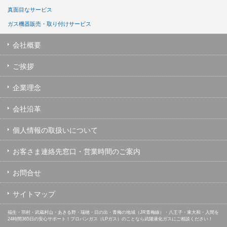
真面目なサービス
ガス機器販売・取り付けサービス
会社概要
ご挨拶
企業理念
会社沿革
個人情報の取扱いについて
お客さま連絡先窓口・営業時間のご案内
お問合せ
サイトマップ
福生・羽村・武蔵村山・あきる野・瑞穂・日の出・青梅の地域（JR青梅線）・八王子・東大和・入間を
24時間365日の安心サポート！プロパンガス（LPガス）のことなら武陽液化ガスにご相談ください！