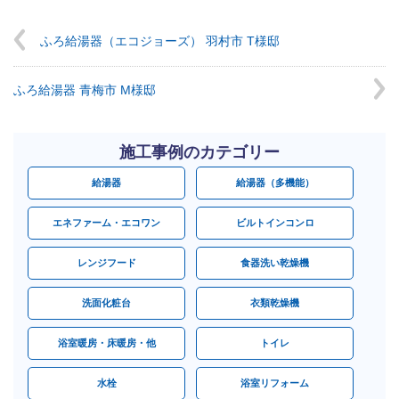
ふろ給湯器（エコジョーズ） 羽村市 T様邸
ふろ給湯器 青梅市 M様邸
施工事例のカテゴリー
給湯器
給湯器（多機能）
エネファーム・エコワン
ビルトインコンロ
レンジフード
食器洗い乾燥機
洗面化粧台
衣類乾燥機
浴室暖房・床暖房・他
トイレ
水栓
浴室リフォーム